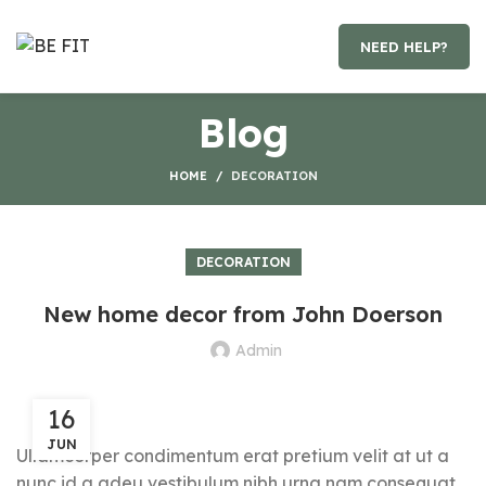
NEED HELP?
Blog
HOME
DECORATION
DECORATION
New home decor from John Doerson
Admin
16
JUN
Ullamcorper condimentum erat pretium velit at ut a
nunc id a adeu vestibulum nibh urna nam consequat