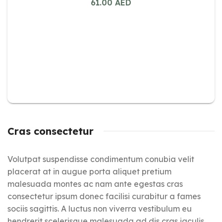
61.00
AED
Cras consectetur
Volutpat suspendisse condimentum conubia velit
placerat at in augue porta aliquet pretium
malesuada montes ac nam ante egestas cras
consectetur ipsum donec facilisi curabitur a fames
sociis sagittis. A luctus non viverra vestibulum eu
hendrerit scelerisque malesuada ad dis cras iaculis.