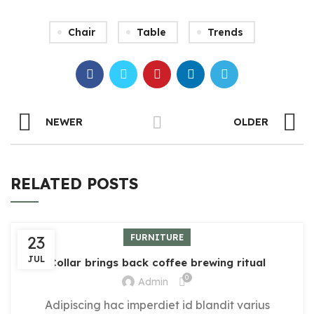
Chair
Table
Trends
NEWER
OLDER
RELATED POSTS
23
FURNITURE
JUL
Collar brings back coffee brewing ritual
0
Admin
Adipiscing hac imperdiet id blandit varius