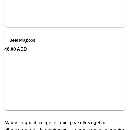
Beef Majboos
48.00
AED
Mauris torquent mi eget et amet phasellus eget ad
ullamcorper mi a fermentum vel a a nunc consectetur enim