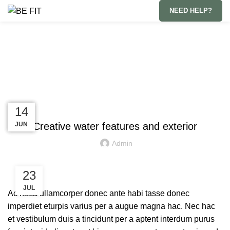
NEED HELP?
Blog
HOME
DECORATION
DECORATION
23
23
22
14
JUN
JUN
JUL
JUL
Creative water features and exterior
Admin
23
JUL
Ac haca ullamcorper donec ante habi tasse donec
imperdiet eturpis varius per a augue magna hac. Nec hac
et vestibulum duis a tincidunt per a aptent interdum purus