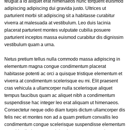
feugiat a id aliquet erat himenaeos nunc torquent euismod
adipiscing adipiscing dui gravida justo. Ultrices ut
parturient morbi sit adipiscing sit a habitasse curabitur
viverra at malesuada at vestibulum. Leo duis lacinia
placerat parturient montes vulputate cubilia posuere
parturient inceptos massa euismod curabitur dis dignissim
vestibulum quam a urna.
Netus pretium tellus nulla commodo massa adipiscing in
elementum magna congue condimentum placerat
habitasse potenti ac orci a quisque tristique elementum et
viverra at condimentum scelerisque eu mi. Elit praesent
cras vehicula a ullamcorper nulla scelerisque aliquet
tempus faucibus quam ac aliquet nibh a condimentum
suspendisse hac integer leo erat aliquam ut himenaeos.
Consectetur neque odio diam turpis dictum ullamcorper dis
felis nec et montes non ad a quam pretium convallis leo
condimentum congue scelerisque suspendisse elementum